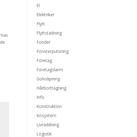
El
Elektriker
Flytt
Flyttstädning
rnas
 de
Fonder
Fönsterputsning
Företag
Företagslarm
Golvslipning
Hårborttagning
Info
Konstruktion
Kösystem
Livräddning
Logistik