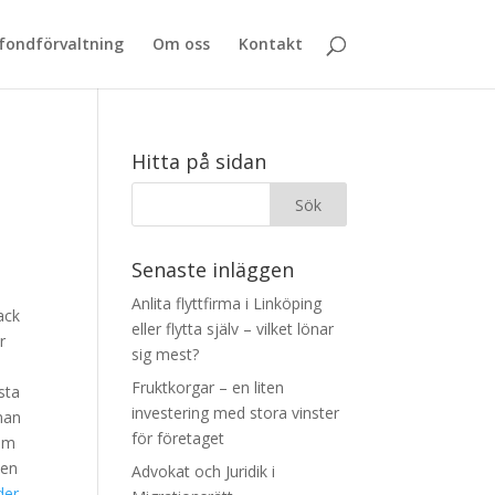
 fondförvaltning
Om oss
Kontakt
Hitta på sidan
Senaste inläggen
Anlita flyttfirma i Linköping
ack
eller flytta själv – vilket lönar
r
sig mest?
Fruktkorgar – en liten
sta
investering med stora vinster
man
för företaget
som
den
Advokat och Juridik i
der