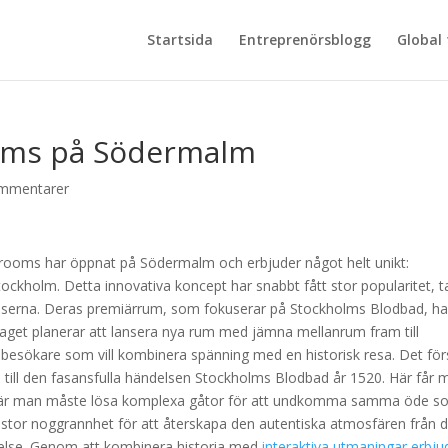
Startsida
Entreprenörsblogg
Global
ooms på Södermalm
mmentarer
e rooms har öppnat på Södermalm och erbjuder något helt unikt:
ockholm. Detta innovativa koncept har snabbt fått stor popularitet, t
elserna. Deras premiärrum, som fokuserar på Stockholms Blodbad, ha
aget planerar att lansera nya rum med jämna mellanrum fram till
besökare som vill kombinera spänning med en historisk resa. Det för
 till den fasansfulla händelsen Stockholms Blodbad år 1520. Här får 
el, där man måste lösa komplexa gåtor för att undkomma samma öde 
 stor noggrannhet för att återskapa den autentiska atmosfären från 
evelse. Genom att kombinera historia med
interaktiva utmaningar erbju