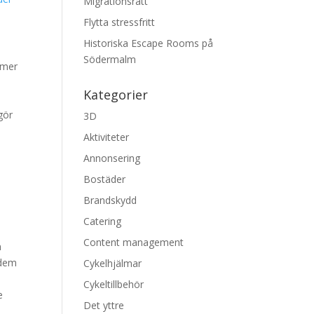
Migrationsrätt
Flytta stressfritt
Historiska Escape Rooms på
Södermalm
mmer
n
Kategorier
gör
3D
Aktiviteter
Annonsering
Bostäder
Brandskydd
Catering
Content management
n
 dem
Cykelhjälmar
Cykeltillbehör
e
Det yttre