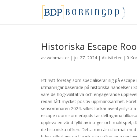
Historiska Escape R
av
webmaster
|
jul 27, 2024
|
Aktiviteter
|
0 Ko
Ett nytt företag som specialiserar sig på escap
utmaningar baserade på historiska händelser i St
vare de högkvalitativa och engagerande upplev
redan fått mycket positiv uppmärksamhet. Föret
sensommaren 2024, vilket lockar äventyrslystna 
escape room som erbjuds tar deltagarna tillbaka
uppleva en värld fylld av intriger och maktsp
de historiska offren. Detta rum är utformat med
tiden, vilket ger en lärorik och spännande uppl