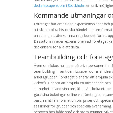
detta escape room i Stockholm
en unik möjlighet
Kommande utmaningar oc
Företaget har ambitiösa expansionsplaner och 
att skildra olika historiska händelser som form
anledning att återkomma regelbundet för att upp
Dessutom innebär expansionen att företaget kan 
det enklare för alla att delta.
Teambuilding och företag
Även om fokus nu ligger på privatpersoner, har f
teambuilding i framtiden. Escape rooms är ideal
arbetsgrupper. Företaget planerar att erbjuda sk
kickoffs. Genom att erbjuda en utmanande och u
samarbete bland sina anställda. Att boka ett be
göra sina bokningar online via företagets lätta
bäst, samt få information om priser och special
sessioner för grupper och speciella evenemang. 
behoven hos både små och stora grupper, vilket g