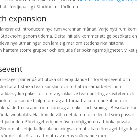
 att fördjupa sig i Stockholms förflutna.
h expansion
planerar att introducera nya rum varannan månad. Varje nytt rum ko
at Stockholm genom tiderna. Detta initiativ kommer att ge besökare e
leva nya utmaningar och lära sig mer om stadens rika historia.
hantera större grupper och erbjuda fler bokningsmöjligheter, vilket 
sevent
öretaget planer på att utöka sitt erbjudande till företagsevent och
iska för att stärka teamkänslan och förbättra samarbetet inom
räddarsydda paket för företag, inklusive teambuilding-aktiviteter och
nik miljö kan de hjälpa företag att förbättra kommunikation och
sök på detta escape room-företag är enkelt och smidigt. Besökare ka
nvända webbplats. Här kan de välja det datum och den tid som passar
erbjudanden. Företaget erbjuder även möjligheten att boka privata
Genom att erbjuda flexibla bokningsalternativ kan företaget tillgodos
ör det lätt för alla att njuta av deras spännande rum.